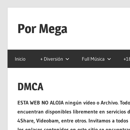
Saltar
al
Por Mega
contenido
Tu
Pagina
Inicio
+ Diversión
Full Música
+1
De
Descarga
Por
DMCA
Mega
ESTA WEB NO ALOJA ningún vídeo o Archivo. Todos 
encuentran disponibles libremente en servicios d
4Share, Videobam, entre otros. Invitamos a todos 
los enlaces contenidos en este sitio se encuentran