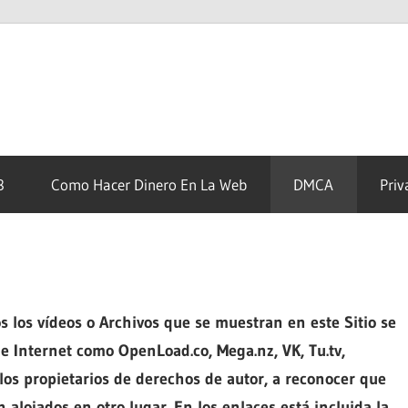
8
Como Hacer Dinero En La Web
DMCA
Priv
los vídeos o Archivos que se muestran en este Sitio se
e Internet como OpenLoad.co, Mega.nz, VK, Tu.tv,
los propietarios de derechos de autor, a reconocer que
 alojados en otro lugar. En los enlaces está incluida la